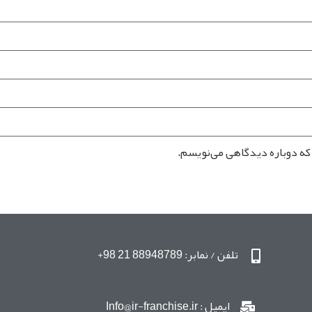
 که دوباره دیدگاهی می‌نویسم.
تلفن / نمابر: 88948789 21 98+
ایمیل : Info@ir-franchise.ir