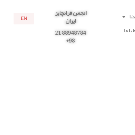
انجمن فرانچایز
ضا
EN
ایران
 با ما
88948784 21
98+