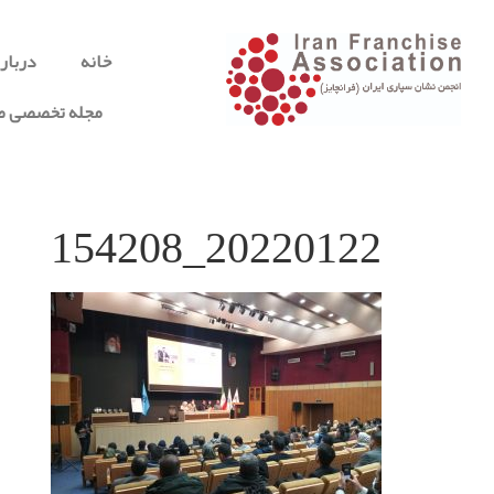
خانه
درباره
مجله تخصصی صن
20220122_154208