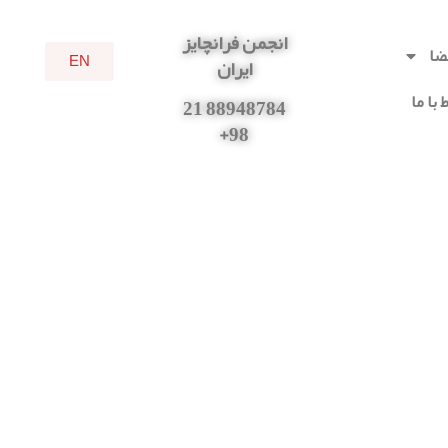
انجمن فرانچایز
ضا
EN
ایران
 با ما
88948784 21
98+