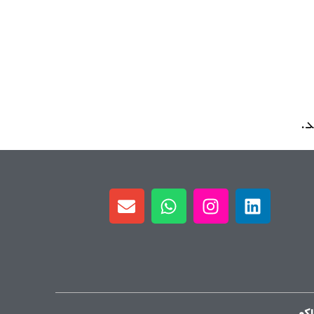
د.
اکو