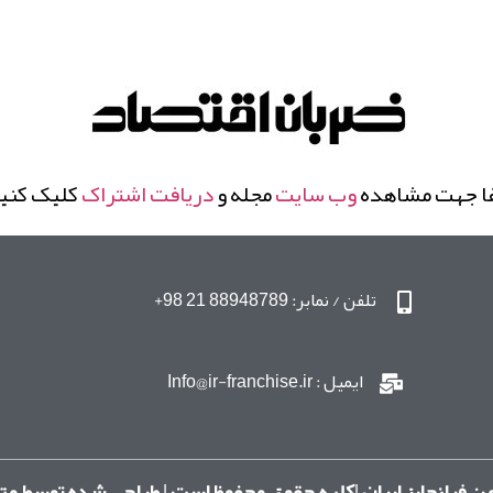
ا جهت مشاهده
وب سایت
مجله و
دریافت اشتراک
کلیک کنی
تلفن / نمابر: 88948789 21 98+
ایمیل : Info@ir-franchise.ir
ن فرانچایز ایران |کلیه حقوق محفوظ است | طراحی شده توسط مت