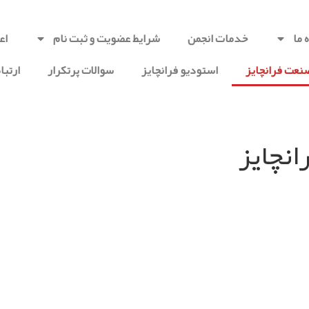
 ما
خدمات انجمن
شرایط عضویت و ثبت نام
اع
عت فرانچایز
استودیو فرانچایز
سوالات پرتکرار
ارتباط
نچایز