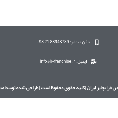
تلفن / نمابر: 88948789 21 98+
ایمیل : Info@ir-franchise.ir
ن فرانچایز ایران |کلیه حقوق محفوظ است | طراحی شده توسط مت